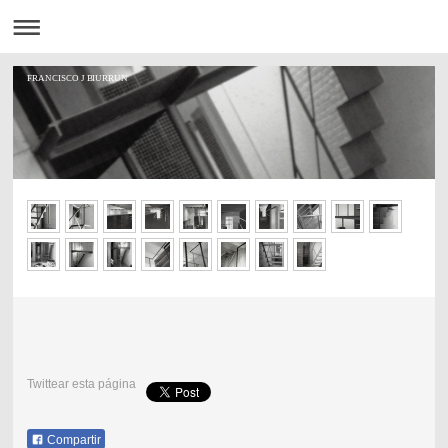
FRANCISCO J BIURRUN
Twittear esta página
Compartir