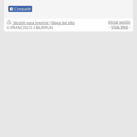
Compartir
Iniciar sesión
Versión para imprimir
|
Mapa del sitio
-
Vista Web
-
© FRANCISCO J BIURRUN