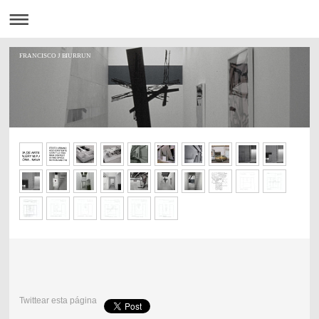
FRANCISCO J BIURRUN
Twittear esta página