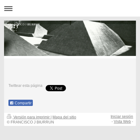
FRANCISCO J BIURRUN
Twittear esta página
Compartir
Iniciar sesión
Versión para imprimir
|
Mapa del sitio
-
Vista Web
-
© FRANCISCO J BIURRUN