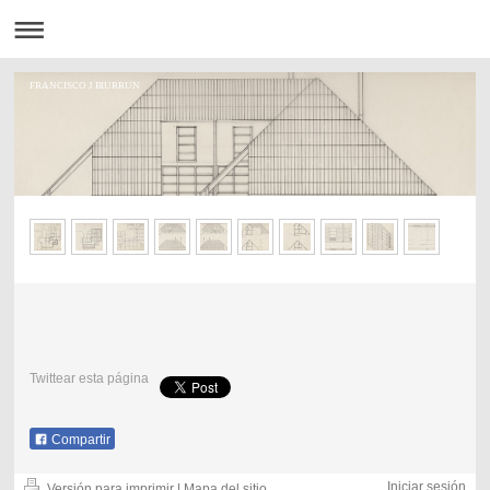
FRANCISCO J BIURRUN
Twittear esta página
Compartir
Iniciar sesión
Versión para imprimir
|
Mapa del sitio