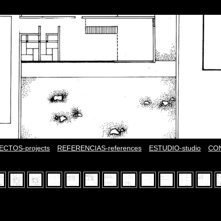
CTOS-projects
REFERENCIAS-references
ESTUDIO-studio
CON